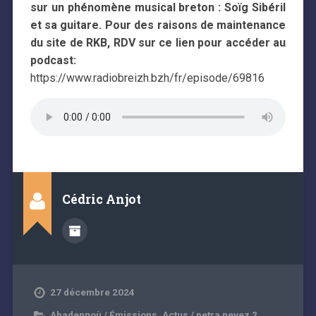
sur un phénomène musical breton : Soïg Sibéril
et sa guitare.
Pour des raisons de maintenance
du site de RKB, RDV sur ce lien pour accéder au
podcast:
https://www.radiobreizh.bzh/fr/episode/69816
Cédric Anjot
27 décembre 2024
Abadennoù / Émissions
,
Actus / petra nevez ?