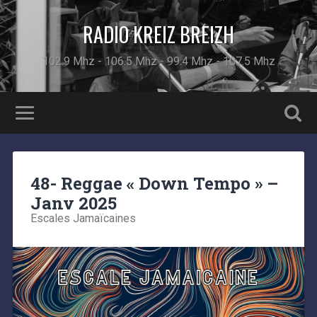
RADIO KREIZ BREIZH
102.9 Mhz - 106.5 Mhz - 99.4 Mhz - 107.5 Mhz
48- Reggae « Down Tempo » –
Janv 2025
Escales Jamaïcaines