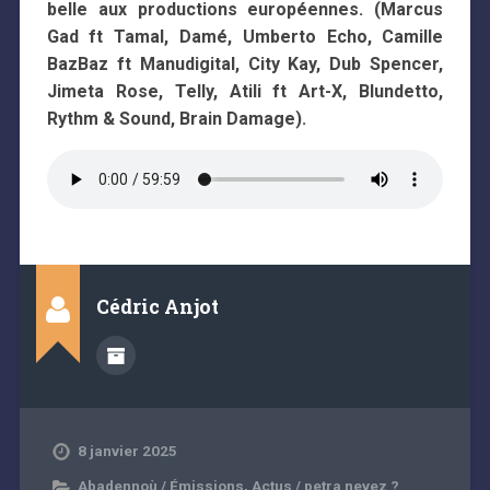
belle aux productions européennes.
(Marcus
Gad ft Tamal, Damé, Umberto Echo, Camille
BazBaz ft Manudigital, City Kay, Dub Spencer,
Jimeta Rose, Telly, Atili ft Art-X, Blundetto,
Rythm & Sound, Brain Damage)
.
Cédric Anjot
8 janvier 2025
Abadennoù / Émissions
,
Actus / petra nevez ?