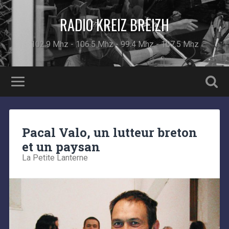
RADIO KREIZ BREIZH
102.9 Mhz - 106.5 Mhz - 99.4 Mhz - 107.5 Mhz
Pacal Valo, un lutteur breton
et un paysan
La Petite Lanterne