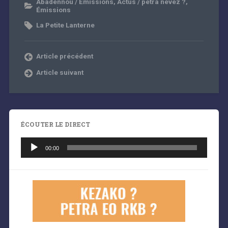
Abadennoù / Émissions
,
Actus / petra nevez ?
,
Émissions
La Petite Lanterne
Article précédent
Article suivant
ÉCOUTER LE DIRECT
Lecteur
audio
00:00