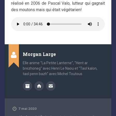
réalisé en 2006 de Pascal Valo, lutteur qui gagnait
des moutons mais qui était végétarien!
Morgan Large
Elle anime "La Petite Lanterne", "Hent ar
brezhoneg" avec Henri Le Naou et "Taol kalon,
taol penn bazh" avec Michel Toutous
7 mai 2020