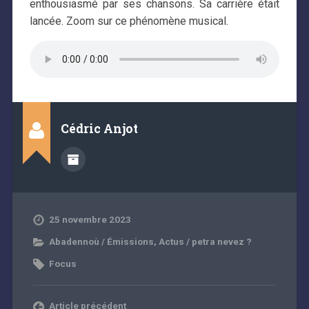
enthousiasmé par ses chansons. Sa carrière était
lancée. Zoom sur ce phénomène musical.
Cédric Anjot
25 novembre 2023
Abadennoù / Émissions
,
Actus / petra nevez ?
Focus
Article précédent