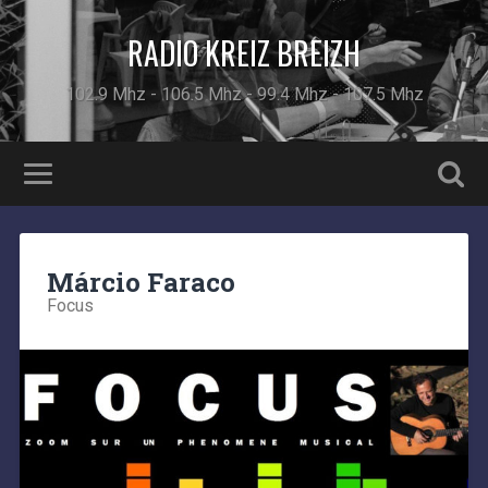
RADIO KREIZ BREIZH
102.9 Mhz - 106.5 Mhz - 99.4 Mhz - 107.5 Mhz
Márcio Faraco
Focus