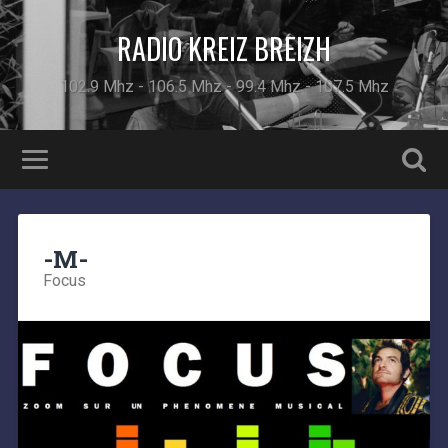
RADIO KREIZ BREIZH
102.9 Mhz - 106.5 Mhz - 99.4 Mhz - 107.5 Mhz
-M-
Focus