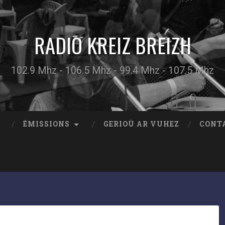
RADIO KREIZ BREIZH
102.9 Mhz - 106.5 Mhz - 99.4 Mhz - 107.5 Mhz
ÉMISSIONS
GERIOÙ AR VUHEZ
CONT