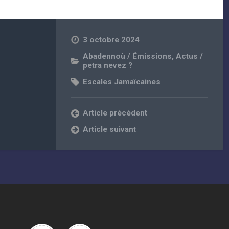
3 octobre 2024
Abadennoù / Émissions
,
Actus /
petra nevez ?
Escales Jamaïcaines
Article précédent
Article suivant