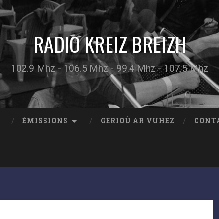
RADIO KREIZ BREIZH
102.9 Mhz - 106.5 Mhz - 99.4 Mhz - 107.5 Mhz
ÉMISSIONS
GERIOÙ AR VUHEZ
CONT