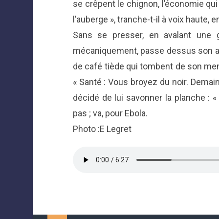
se crêpent le chignon, l’économie qui
l’auberge », tranche-t-il à voix haute, e
Sans se presser, en avalant une g
mécaniquement, passe dessus son av
de café tiède qui tombent de son men
« Santé : Vous broyez du noir. Demai
décidé de lui savonner la planche : «
pas ; va, pour Ebola.
Photo :E Legret