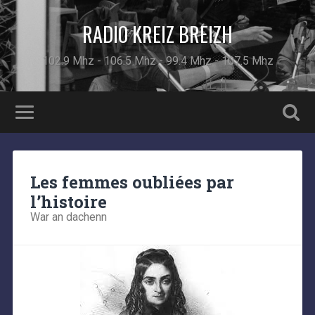
RADIO KREIZ BREIZH
102.9 Mhz - 106.5 Mhz - 99.4 Mhz - 107.5 Mhz
Les femmes oubliées par
l’histoire
War an dachenn