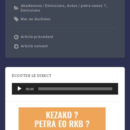
Abadennoù / Émissions
,
Actus / petra nevez ?
,
Émissions
War an dachenn
Article précédent
Article suivant
ÉCOUTER LE DIRECT
Lecteur
audio
00:00