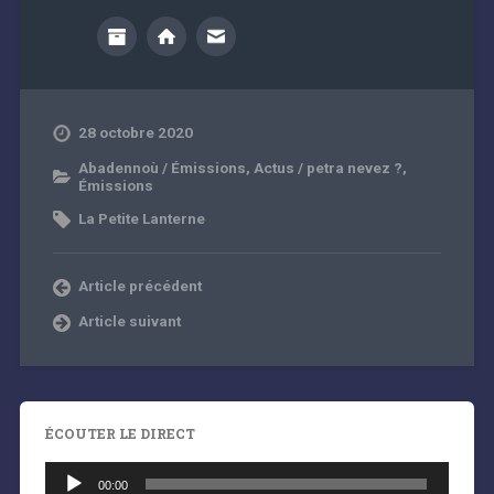
28 octobre 2020
Abadennoù / Émissions
,
Actus / petra nevez ?
,
Émissions
La Petite Lanterne
Article précédent
Article suivant
ÉCOUTER LE DIRECT
Lecteur
audio
00:00