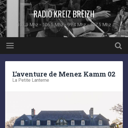
RADIO KREIZ BREIZH
102.9 Mhz - 106.5 Mhz - 99.4 Mhz - 107.5 Mhz
L’aventure de Menez Kamm 02
La Petite Lanterne