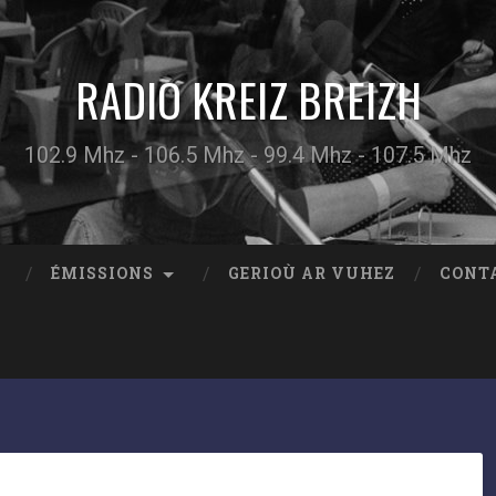
RADIO KREIZ BREIZH
102.9 Mhz - 106.5 Mhz - 99.4 Mhz - 107.5 Mhz
ÉMISSIONS
GERIOÙ AR VUHEZ
CONT