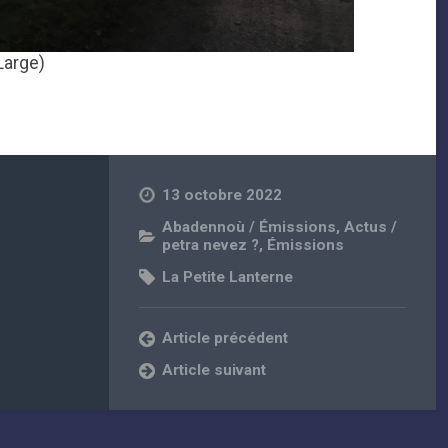
Large)
13 octobre 2022
Abadennoù / Émissions
,
Actus /
petra nevez ?
,
Émissions
La Petite Lanterne
Article précédent
Article suivant