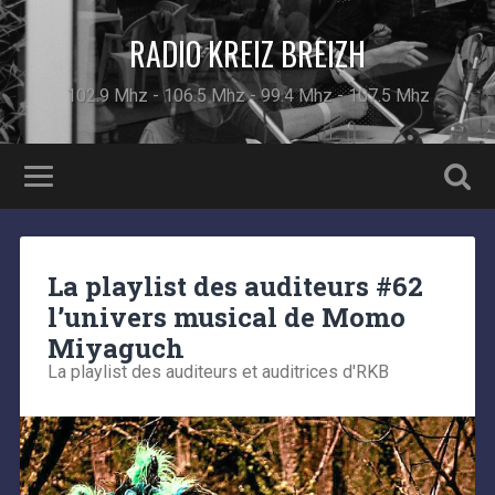
RADIO KREIZ BREIZH
102.9 Mhz - 106.5 Mhz - 99.4 Mhz - 107.5 Mhz
La playlist des auditeurs #62
l’univers musical de Momo
Miyaguch
La playlist des auditeurs et auditrices d'RKB