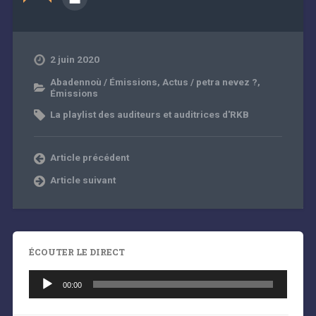
2 juin 2020
Abadennoù / Émissions
,
Actus / petra nevez ?
,
Émissions
La playlist des auditeurs et auditrices d'RKB
Article précédent
Article suivant
ÉCOUTER LE DIRECT
Lecteur
audio
00:00