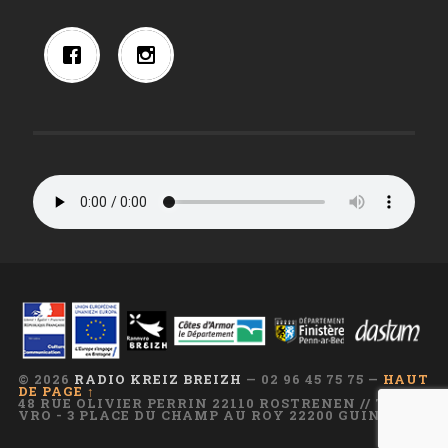
© 2026
RADIO KREIZ BREIZH
— 02 96 45 75 75 —
HAUT
DE PAGE ↑
48 RUE OLIVIER PERRIN 22110 ROSTRENEN // TI AR
VRO - 3 PLACE DU CHAMP AU ROY 22200 GUINGAMP
—