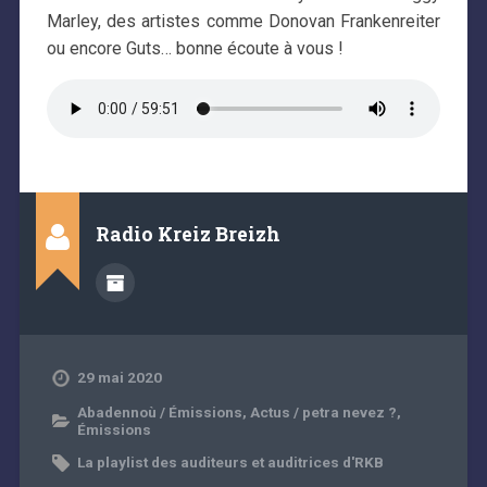
Marley, des artistes comme Donovan Frankenreiter
ou encore Guts… bonne écoute à vous !
Radio Kreiz Breizh
29 mai 2020
Abadennoù / Émissions
,
Actus / petra nevez ?
,
Émissions
La playlist des auditeurs et auditrices d'RKB