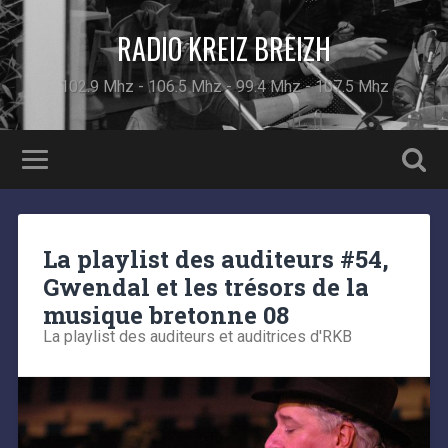
RADIO KREIZ BREIZH
102.9 Mhz - 106.5 Mhz - 99.4 Mhz - 107.5 Mhz
La playlist des auditeurs #54,
Gwendal et les trésors de la
musique bretonne 08
La playlist des auditeurs et auditrices d'RKB