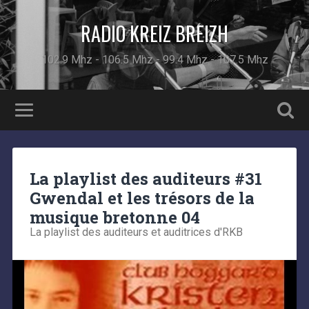
RADIO KREIZ BREIZH
102.9 Mhz - 106.5 Mhz - 99.4 Mhz - 107.5 Mhz
La playlist des auditeurs #31
Gwendal et les trésors de la
musique bretonne 04
La playlist des auditeurs et auditrices d'RKB