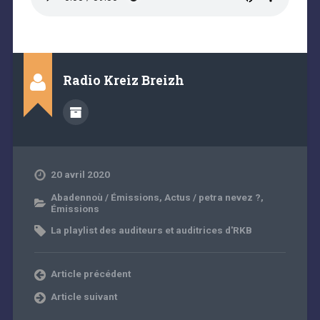
Radio Kreiz Breizh
20 avril 2020
Abadennoù / Émissions
,
Actus / petra nevez ?
,
Émissions
La playlist des auditeurs et auditrices d'RKB
Article précédent
Article suivant