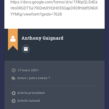
https://docs.google.com/forms/d/e/1FAIpQLSdGz
Hro0RGDTTur79IDnhXYlQHO55QapDR28YddfSNGR
YYMIg/viewform?gxids=7628
Anthony Guignard
17 mars 2021
Actus / petra nevez ?
Article précédent
Article suivant