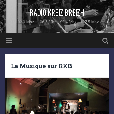
RADIO KREIZ BREIZH
102.9 Mhz - 106.5 Mhz - 99.4 Mhz - 107.5 Mhz
La Musique sur RKB