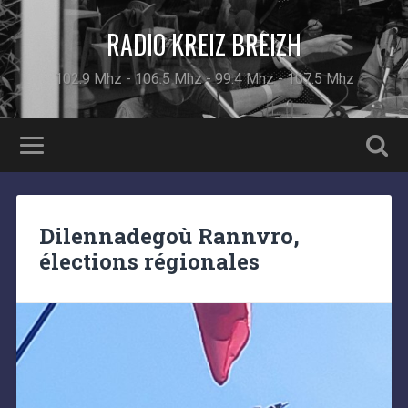
RADIO KREIZ BREIZH
102.9 Mhz - 106.5 Mhz - 99.4 Mhz - 107.5 Mhz
Dilennadegoù Rannvro,
élections régionales