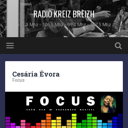
RADIO KREIZ BREIZH
102.9 Mhz - 106.5 Mhz - 99.4 Mhz - 107.5 Mhz
Cesária Évora
Focus