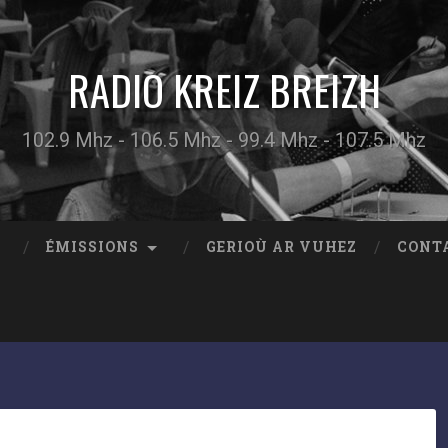
RADIO KREIZ BREIZH
102.9 Mhz - 106.5 Mhz - 99.4 Mhz - 107.5 Mhz
ÉMISSIONS
GERIOÙ AR VUHEZ
CONT