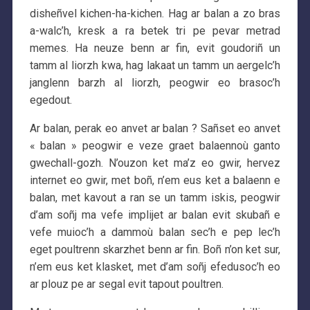
disheñvel kichen-ha-kichen. Hag ar balan a zo bras
a-walc’h, kresk a ra betek tri pe pevar metrad
memes. Ha neuze benn ar fin, evit goudoriñ un
tamm al liorzh kwa, hag lakaat un tamm un aergelc’h
janglenn barzh al liorzh, peogwir eo brasoc’h
egedout.
Ar balan, perak eo anvet ar balan ? Sañset eo anvet
« balan » peogwir e veze graet balaennoù ganto
gwechall-gozh. N’ouzon ket ma’z eo gwir, hervez
internet eo gwir, met boñ, n’em eus ket a balaenn e
balan, met kavout a ran se un tamm iskis, peogwir
d’am soñj ma vefe implijet ar balan evit skubañ e
vefe muioc’h a dammoù balan sec’h e pep lec’h
eget poultrenn skarzhet benn ar fin. Boñ n’on ket sur,
n’em eus ket klasket, met d’am soñj efedusoc’h eo
ar plouz pe ar segal evit tapout poultren.