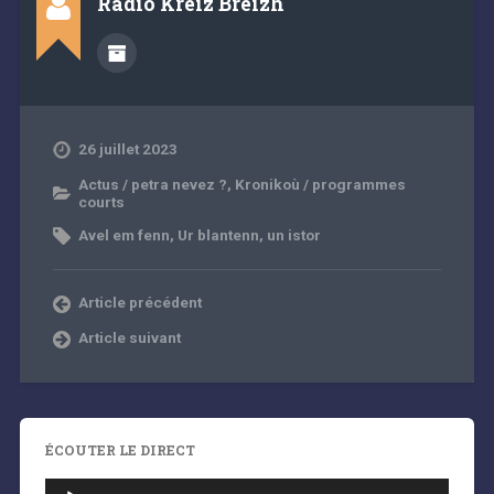
Radio Kreiz Breizh
26 juillet 2023
Actus / petra nevez ?
,
Kronikoù / programmes
courts
Avel em fenn
,
Ur blantenn, un istor
Article précédent
Article suivant
ÉCOUTER LE DIRECT
Lecteur