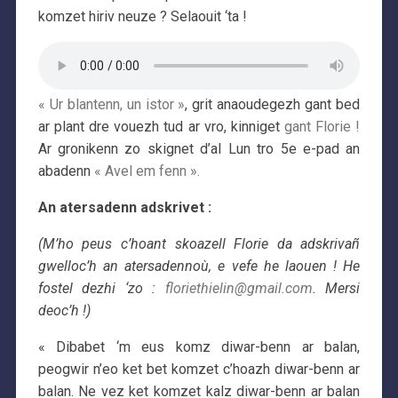
komzet hiriv neuze ? Selaouit ‘ta !
« Ur blantenn, un istor »
, grit anaoudegezh gant bed
ar plant dre vouezh tud ar vro, kinniget
gant Florie !
Ar gronikenn zo skignet d’al Lun tro 5e e-pad an
abadenn
« Avel em fenn ».
An atersadenn adskrivet :
(M’ho peus c’hoant skoazell Florie da adskrivañ
gwelloc’h an atersadennoù, e vefe he laouen ! He
fostel dezhi ‘zo
:
floriethielin@gmail.com
. Mersi
deoc’h !)
« Dibabet ‘m eus komz diwar-benn ar balan,
peogwir n’eo ket bet komzet c’hoazh diwar-benn ar
balan. Ne vez ket komzet kalz diwar-benn ar balan