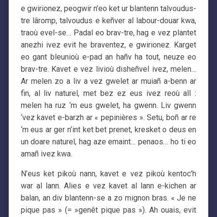
e gwirionez, peogwir n’eo ket ur blantenn talvoudus-
tre lâromp, talvoudus e keñver al labour-douar kwa,
traoù evel-se… Padal eo brav-tre, hag e vez plantet
anezhi ivez evit he braventez, e gwirionez. Karget
eo gant bleunioù e-pad an hañv ha tout, neuze eo
brav-tre. Kavet e vez livioù disheñvel ivez, melen…
Ar melen zo a liv a vez gwelet ar muiañ a-benn ar
fin, al liv naturel, met bez ez eus ivez reoù all :
melen ha ruz ‘m eus gwelet, ha gwenn. Liv gwenn
‘vez kavet e-barzh ar « pepinières ». Setu, boñ ar re
‘m eus ar ger n’int ket bet prenet, kresket o deus en
un doare naturel, hag aze emaint… penaos… ho ti eo
amañ ivez kwa.
N’eus ket pikoù nann, kavet e vez pikoù kentoc’h
war al lann. Alies e vez kavet al lann e-kichen ar
balan, an div blantenn-se a zo mignon bras. « Je ne
pique pas » (= »genêt pique pas »). Ah ouais, evit