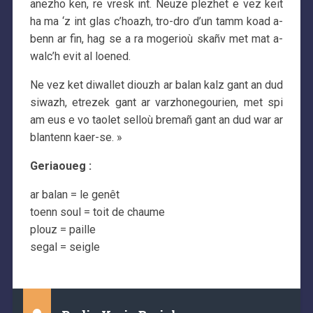
anezho ken, re vresk int. Neuze plezhet e vez keit
ha ma ‘z int glas c’hoazh, tro-dro d’un tamm koad a-
benn ar fin, hag se a ra mogerioù skañv met mat a-
walc’h evit al loened.
Ne vez ket diwallet diouzh ar balan kalz gant an dud
siwazh, etrezek gant ar varzhonegourien, met spi
am eus e vo taolet selloù bremañ gant an dud war ar
blantenn kaer-se. »
Geriaoueg :
ar balan = le genêt
toenn soul = toit de chaume
plouz = paille
segal = seigle