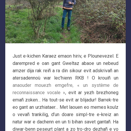
Just e-kichen Karaez emaon hiriv, e Plounevezel. E
darempred e oan gant Gweltaz abaoe un nebeud
amzer dija rak reiñ a ra din sikour evit adskrivañ an
atersadennoù war lec’hienn RKB ! O krouiñ un
anaouder mouezh emgefre, « un système de
reconnaissance vocale »
, evit ar yezh brezhoneg
emañ zoken… Ha tout-se evit ar blijadur! Barrek-tre
eo gant an urzhiataer… Met laouen eo memes koulz
o vevañ trankilig, d’un doare simpl-tre e-kreiz an
natur war e dachenn en un ti bihan savet gantañ. Ha
diwar-benn peseurt plant a zo tro-dro dezhañ e vo