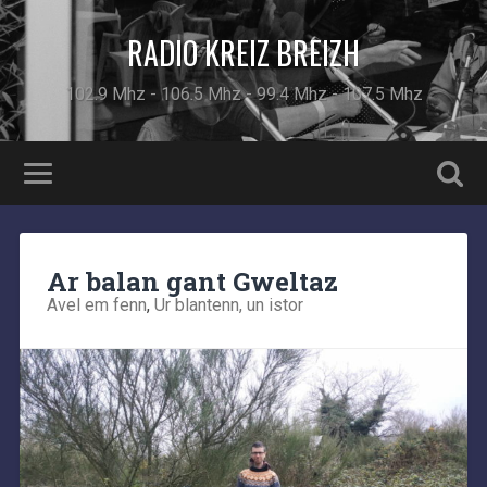
RADIO KREIZ BREIZH
102.9 Mhz - 106.5 Mhz - 99.4 Mhz - 107.5 Mhz
Ar balan gant Gweltaz
Avel em fenn
,
Ur blantenn, un istor