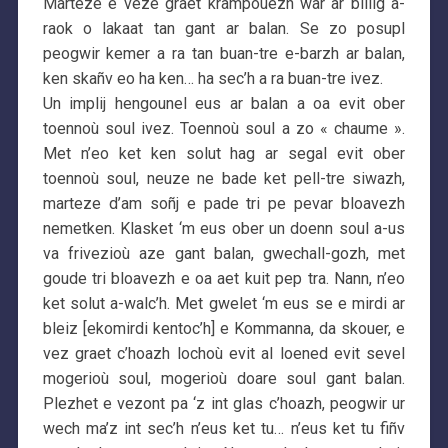
Marteze e veze graet krampouezh war ar billig a-
raok o lakaat tan gant ar balan. Se zo posupl
peogwir kemer a ra tan buan-tre e-barzh ar balan,
ken skañv eo ha ken… ha sec’h a ra buan-tre ivez.
Un implij hengounel eus ar balan a oa evit ober
toennoù soul ivez. Toennoù soul a zo « chaume ».
Met n’eo ket ken solut hag ar segal evit ober
toennoù soul, neuze ne bade ket pell-tre siwazh,
marteze d’am soñj e pade tri pe pevar bloavezh
nemetken. Klasket ‘m eus ober un doenn soul a-us
va frivezioù aze gant balan, gwechall-gozh, met
goude tri bloavezh e oa aet kuit pep tra. Nann, n’eo
ket solut a-walc’h. Met gwelet ‘m eus se e mirdi ar
bleiz [ekomirdi kentoc’h] e Kommanna, da skouer, e
vez graet c’hoazh lochoù evit al loened evit sevel
mogerioù soul, mogerioù doare soul gant balan.
Plezhet e vezont pa ‘z int glas c’hoazh, peogwir ur
wech ma’z int sec’h n’eus ket tu… n’eus ket tu fiñv