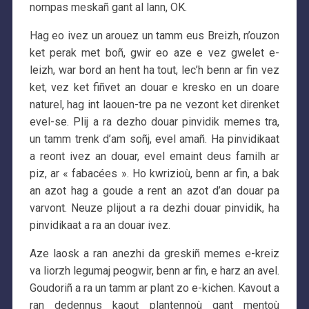
nompas meskañ gant al lann, OK.
Hag eo ivez un arouez un tamm eus Breizh, n’ouzon
ket perak met boñ, gwir eo aze e vez gwelet e-
leizh, war bord an hent ha tout, lec’h benn ar fin vez
ket, vez ket fiñvet an douar e kresko en un doare
naturel, hag int laouen-tre pa ne vezont ket direnket
evel-se. Plij a ra dezho douar pinvidik memes tra,
un tamm trenk d’am soñj, evel amañ. Ha pinvidikaat
a reont ivez an douar, evel emaint deus familh ar
piz, ar « fabacées ». Ho kwrizioù, benn ar fin, a bak
an azot hag a goude a rent an azot d’an douar pa
varvont. Neuze plijout a ra dezhi douar pinvidik, ha
pinvidikaat a ra an douar ivez.
Aze laosk a ran anezhi da greskiñ memes e-kreiz
va liorzh legumaj peogwir, benn ar fin, e harz an avel.
Goudoriñ a ra un tamm ar plant zo e-kichen. Kavout a
ran dedennus kaout plantennoù gant mentoù