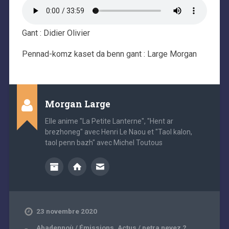
Gant : Didier Olivier
Pennad-komz kaset da benn gant : Large Morgan
Morgan Large
Elle anime "La Petite Lanterne", "Hent ar
brezhoneg" avec Henri Le Naou et "Taol kalon,
taol penn bazh" avec Michel Toutous
23 novembre 2020
Abadennoù / Émissions
,
Actus / petra nevez ?
,