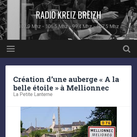
RADIO KREIZ BREIZH
102.9 Mhz - 106.5 Mhz - 99.4 Mhz - 107.5 Mhz
Création d’une auberge « A la
belle étoile » à Mellionnec
La Petite Lanterne