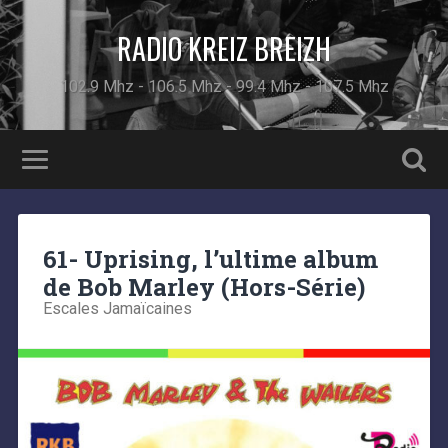
RADIO KREIZ BREIZH
102.9 Mhz - 106.5 Mhz - 99.4 Mhz - 107.5 Mhz
61- Uprising, l’ultime album
de Bob Marley (Hors-Série)
Escales Jamaïcaines