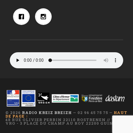
© 2026
RADIO KREIZ BREIZH
— 02 96 45 75 75 —
HAUT
DE PAGE ↑
48 RUE OLIVIER PERRIN 22110 ROSTRENEN // TI AR
VRO - 3 PLACE DU CHAMP AU ROY 22200 GUINGAMP
—