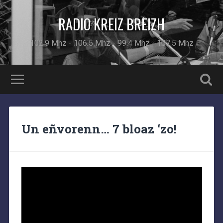
RADIO KREIZ BREIZH
102.9 Mhz - 106.5 Mhz - 99.4 Mhz - 107.5 Mhz
Un eñvorenn… 7 bloaz ‘zo!