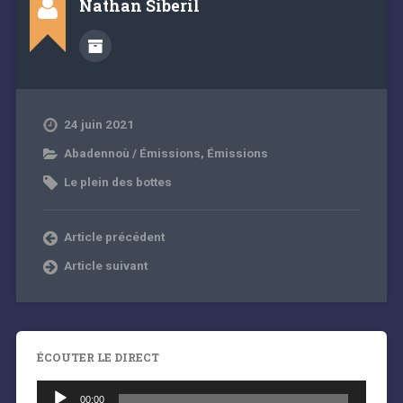
Nathan Siberil
24 juin 2021
Abadennoù / Émissions
,
Émissions
Le plein des bottes
Article précédent
Article suivant
ÉCOUTER LE DIRECT
Lecteur
audio
00:00