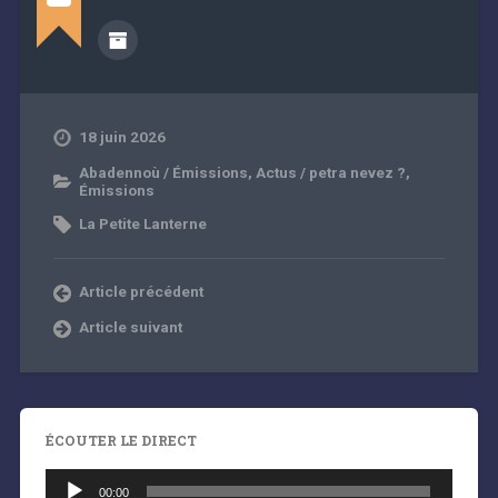
18 juin 2026
Abadennoù / Émissions
,
Actus / petra nevez ?
,
Émissions
La Petite Lanterne
Article précédent
Article suivant
ÉCOUTER LE DIRECT
Lecteur
audio
00:00